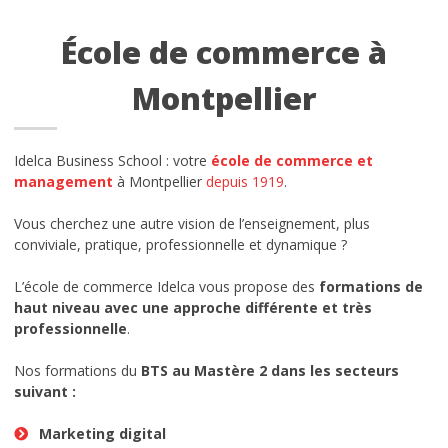
Spécial orientation
École de commerce à
Parcours École de Commerce
Montpellier
Reconnaissance par l’Etat
choisir une école de commerce
Idelca Business School : votre
école de commerce
et
Special BTS Montpellier
management
à Montpellier
depuis 1919
.
Vous cherchez une autre vision de l’enseignement, plus
Postes à pourvoir en alternance
conviviale, pratique, professionnelle et dynamique ?
Frais de scolarité
L’école de commerce Idelca vous propose des
formations de
haut niveau avec une approche différente et très
Quels métiers après l’école de
professionnelle
.
commerce ?
Nos formations du
BTS au Mastère 2 dans les secteurs
info pratiques
suivant :
Marketing digital
INTRANET IDELCA