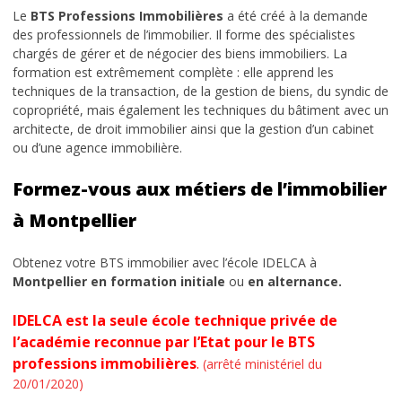
Le
BTS Professions Immobilières
a été créé à la demande
Chiffres clés d’Idelca
des professionnels de l’immobilier. Il forme des spécialistes
chargés de gérer et de négocier des biens immobiliers. La
Témoignages
formation est extrêmement complète : elle apprend les
techniques de la transaction, de la gestion de biens, du syndic de
Le cadre
copropriété, mais également les techniques du bâtiment avec un
architecte, de droit immobilier ainsi que la gestion d’un cabinet
Les news du BDE
ou d’une agence immobilière.
INFORMATIONS
Formez-vous aux métiers de l’immobilier
Admission à l’école
à Montpellier
Alternance ou initial ?
Obtenez votre BTS immobilier avec l’école IDELCA à
Montpellier en formation initiale
ou
en alternance.
Spécial orientation
IDELCA est la seule école technique privée de
Parcours École de Commerce
l’académie reconnue par l’Etat pour le BTS
professions immobilières
.
(arrêté ministériel du
Reconnaissance par l’Etat
20/01/2020)