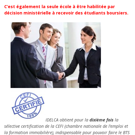
choisir une école de commerce
C’est également la seule école à être habilitée par
décision ministérielle à recevoir des étudiants boursiers.
Special BTS Montpellier
Postes à pourvoir en alternance
Frais de scolarité
Quels métiers après l’école de
commerce ?
info pratiques
INTRANET IDELCA
L’ACTU
IDELCA obtient pour la
dixième fois
la
CONTACT
sélective certification de la CEFI (chambre nationale de l’emploi et
la formation immobilière), indispensable pour pouvoir faire le BTS
Nous localiser