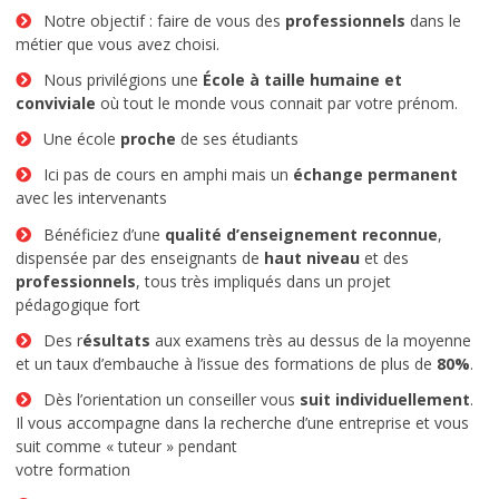
DCG – Diplôme Comptabilité et Gestion
Notre objectif : faire de vous des
professionnels
dans le
métier que vous avez choisi.
LE CAMPUS
Nous privilégions une
École à taille humaine et
L’histoire de l’école Idelca
conviviale
où tout le monde vous connait par votre prénom.
Une école
proche
de ses étudiants
Ecole à forte personnalité
Ici pas de cours en amphi mais un
échange permanent
avec les intervenants
Que deviennent-ils après les études?
Bénéficiez d’une
qualité d’enseignement reconnue
,
Chiffres clés d’Idelca
dispensée par des enseignants de
haut niveau
et des
professionnels
, tous très impliqués dans un projet
Témoignages
pédagogique fort
Des r
ésultats
aux examens très au dessus de la moyenne
Le cadre
et un taux d’embauche à l’issue des formations de plus de
80%
.
Dès l’orientation un conseiller vous
suit individuellement
.
Les news du BDE
Il vous accompagne dans la recherche d’une entreprise et vous
suit comme « tuteur » pendant
INFORMATIONS
votre formation
Admission à l’école