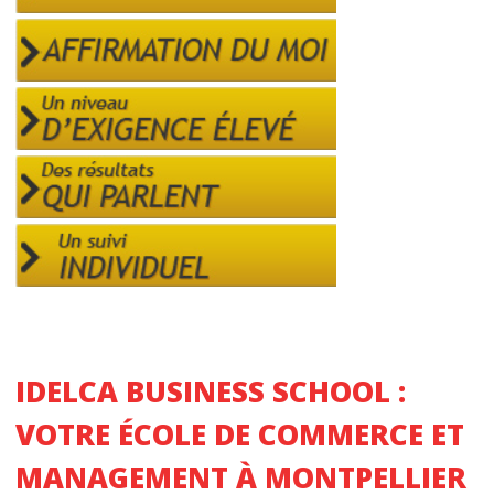
info pratiques
INTRANET IDELCA
L’ACTU
CONTACT
Nous localiser
IDELCA BUSINESS SCHOOL
:
VOTRE ÉCOLE DE COMMERCE ET
MANAGEMENT À MONTPELLIER