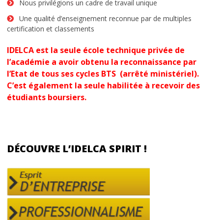
Nous privilégions un cadre de travail unique
Alternance ou initial ?
Une qualité d’enseignement reconnue par de multiples
certification et classements
Spécial orientation
IDELCA est la seule école technique privée de
l’académie a avoir obtenu la reconnaissance
par
Parcours École de Commerce
l’Etat
de tous ses cycles BTS (arrêté ministériel).
Reconnaissance par l’Etat
C’est également la seule habilitée à recevoir des
étudiants boursiers.
choisir une école de commerce
Special BTS Montpellier
DÉCOUVRE L’IDELCA SPIRIT !
Postes à pourvoir en alternance
Frais de scolarité
Quels métiers après l’école de
commerce ?