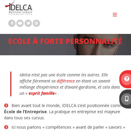
Passer
BTS MCO
au
contenu
BTS NDRC
BTS PROFESSIONS IMMOBILIÈRES
ECOLE À FORTE PERSONNALITÉ
BACHELOR MARKETING DIGITAL
BACHELOR RH
Bachelor immobilier
Idelca n’est pas une école comme les autres. Elle
affiche fièrement sa
différence
en étant un savant
MASTÈRE 1 MARKETING DIGITAL ET
mélange d’expérience et d’avant-gardisme, et cela dans
un «
esprit famille
« .
COMMUNICATION
Bien avant tout le monde, IDELCA s’est positionnée comme
MASTÈRE 2 MARKETING DIGITAL
École de l’Entreprise
. La pratique en entreprise est majeure
dans tous ses cursus.
MASTÈRE 2 RESSOURCES HUMAINES
Ici nous parlons « compétences » avant de parler « savoirs »