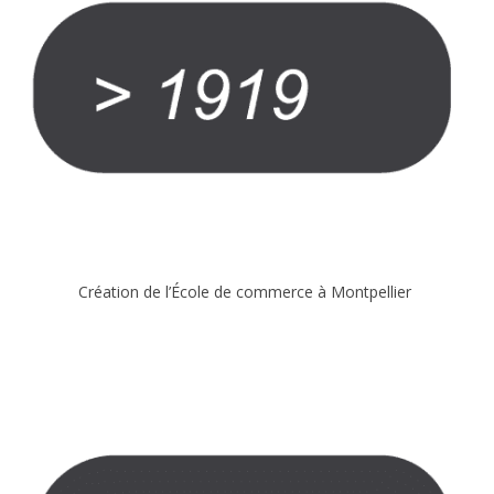
Que deviennent-ils après les études?
Chiffres clés d’Idelca
Témoignages
Le cadre
Les news du BDE
INFORMATIONS
Création de l’École de commerce à Montpellier
Admission à l’école
Alternance ou initial ?
Spécial orientation
Parcours École de Commerce