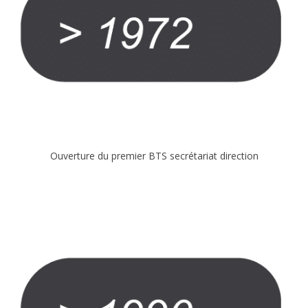
Reconnaissance par l’Etat
choisir une école de commerce
Special BTS Montpellier
Postes à pourvoir en alternance
Frais de scolarité
Ouverture du premier BTS secrétariat direction
Quels métiers après l’école de
commerce ?
info pratiques
INTRANET IDELCA
L’ACTU