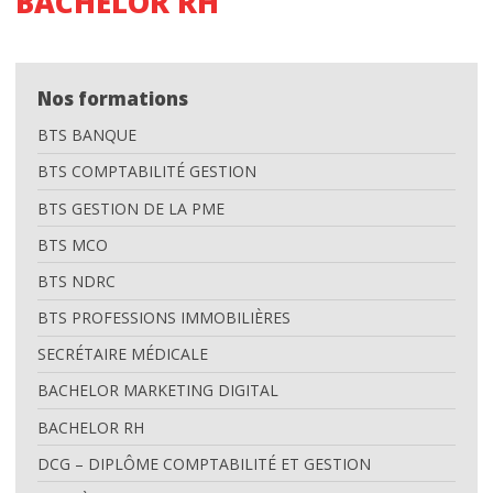
BACHELOR RH
info pratiques
INTRANET IDELCA
Nos formations
L’ACTU
BTS BANQUE
BTS COMPTABILITÉ GESTION
CONTACT
BTS GESTION DE LA PME
Nous localiser
BTS MCO
BTS NDRC
BTS PROFESSIONS IMMOBILIÈRES
SECRÉTAIRE MÉDICALE
BACHELOR MARKETING DIGITAL
BACHELOR RH
DCG – DIPLÔME COMPTABILITÉ ET GESTION