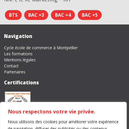
BTS
BAC +3
BAC +4
BAC +5
Navigation
Cycle école de commerce à Montpellier
Les formations
Mentions légales
Contact
Partenaires
Certifications
Nous respectons votre vie privée.
Nous utilisons des cookies pour améliorer votre expérience
Tél
. 04 67 59 49 90 –
Email
. montpellier@idelca.fr
de navigation, diffuser des publicités ou des contenus