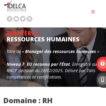
Passer
BTS MCO
au
contenu
BTS NDRC
BTS PROFESSIONS IMMOBILIÈRES
MASTÈRE 2
RESSOURCES HUMAINES
BACHELOR MARKETING DIGITAL
BACHELOR RH
Titre de «
Manager des ressources humaines
»
Bachelor immobilier
Niveau 7 EU
reconnu par l’État
. Enregistré au
MASTÈRE 1 MARKETING DIGITAL ET
RNCP décision du 28/02/2025. Délivré par Talis
compétences et certifications.
COMMUNICATION
MASTÈRE 2 MARKETING DIGITAL
Domaine :
RH
MASTÈRE 2 RESSOURCES HUMAINES