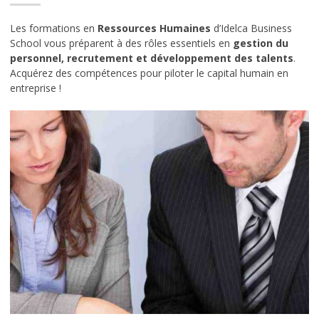
DCG – Diplôme Comptabilité et Gestion
Les formations en
Ressources Humaines
d’Idelca Business
LE CAMPUS
School vous préparent à des rôles essentiels en
gestion du
personnel, recrutement et développement des talents
.
L’histoire de l’école Idelca
Acquérez des compétences pour piloter le capital humain en
entreprise !
Ecole à forte personnalité
Que deviennent-ils après les études?
Chiffres clés d’Idelca
Témoignages
Le cadre
Les news du BDE
INFORMATIONS
Admission à l’école