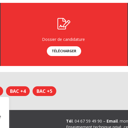
Dossier de candidature
TÉLÉCHARGER
BAC +4
BAC +5
e
ons
Tél
. 04 67 59 49 90 –
Email
. mon
Enseignement technique privé, ce