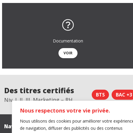
Quels métiers après l’école de commerce ?
info pratiques
INTRANET IDELCA
Documentation
L’ACTU
VOIR
CONTACT
Nous localiser
Des titres certifiés
BTS
BAC +3
Niv. I, II, III, Marketing – RH
Nous respectons votre vie privée.
Nous utilisons des cookies pour améliorer votre expérienc
Navigation
Certificati
de navigation, diffuser des publicités ou des contenus