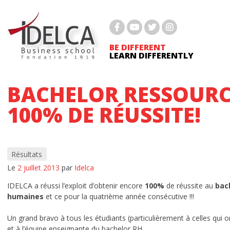
Passer
BTS COMPTABILITÉ GESTION
au
contenu
BTS GESTION DE LA PME
BE DIFFERENT
LEARN DIFFERENTLY
BTS MCO
BTS NDRC
BACHELOR RESSOURCE
BTS PROFESSIONS IMMOBILIÈRES
100% DE RÉUSSITE!
BACHELOR MARKETING DIGITAL
BACHELOR RH
Résultats
Le
2 juillet 2013
par
Idelca
Bachelor immobilier
IDELCA a réussi l’exploit d’obtenir encore
100%
de réussite au
bac
MASTÈRE 1 MARKETING DIGITAL ET COMMU
humaines
et ce pour la quatrième année consécutive !!!
Un grand bravo à tous les étudiants (particulièrement à celles qui o
MASTÈRE 2 MARKETING DIGITAL
et à l’équipe enseignante du bachelor RH.