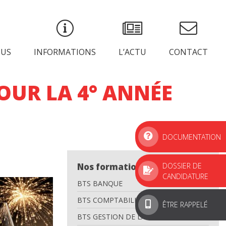
PUS
INFORMATIONS
L’ACTU
CONTACT
OUR LA 4° ANNÉE
DOCUMENTATION
DOSSIER DE
Nos formations
CANDIDATURE
BTS BANQUE
BTS COMPTABILITÉ GESTION
ÊTRE RAPPELÉ
BTS GESTION DE LA PME