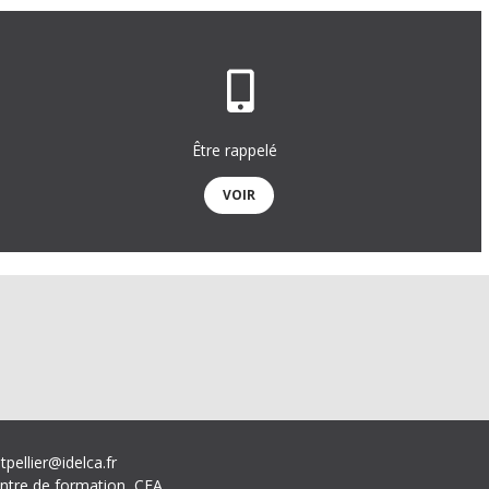
Être rappelé
VOIR
tpellier@idelca.fr
ntre de formation, CFA