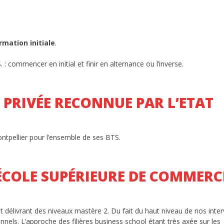
rmation initiale
.
 commencer en initial et finir en alternance ou l’inverse.
 PRIVÉE RECONNUE PAR L’ETAT
ontpellier pour l’ensemble de ses BTS.
ÉCOLE SUPÉRIEURE DE COMMERC
élivrant des niveaux mastère 2. Du fait du haut niveau de nos inte
els. L’approche des filières business school étant très axée sur les