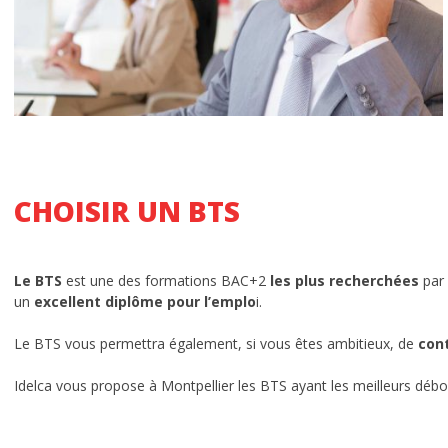
DCG – Diplôme Comptabilité et Gestion
LE CAMPUS
L’histoire de l’école Idelca
Ecole à forte personnalité
Que deviennent-ils après les études?
CHOISIR UN BTS
Chiffres clés d’Idelca
Le BTS
est une des formations BAC+2
les plus recherchées
par 
Témoignages
un
excellent diplôme pour l’emplo
i.
Le cadre
Le BTS vous permettra également, si vous êtes ambitieux, de
con
Les news du BDE
Idelca vous propose à Montpellier les BTS ayant les meilleurs débou
INFORMATIONS