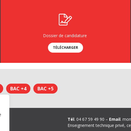
Dossier de candidature
TÉLÉCHARGER
BAC +4
BAC +5
e
ons
Tél
. 04 67 59 49 90 –
Email
. mon
Enseignement technique privé, ce