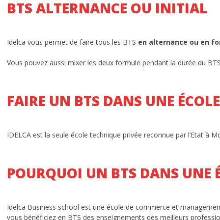
BTS ALTERNANCE OU INITIAL
Admission à l’école
Alternance ou initial ?
Idelca vous permet de faire tous les BTS
en alternance ou en fo
Spécial orientation
Vous pouvez aussi mixer les deux formule pendant la durée du BTS. :
Parcours École de Commerce
Reconnaissance par l’Etat
FAIRE UN BTS DANS UNE ÉCOLE
choisir une école de commerce
IDELCA est la seule école technique privée reconnue par l’Etat à M
Special BTS Montpellier
Postes à pourvoir en alternance
POURQUOI UN BTS DANS UNE 
Frais de scolarité
Quels métiers après l’école de commerce ?
Idelca Business school est une école de commerce et management d
vous bénéficiez en BTS des enseignements des meilleurs professionn