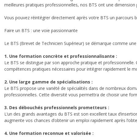
info pratiques
meilleures pratiques professionnelles, nos BTS ont une dimension p
INTRANET IDELCA
Vous pouvez réintégrer directement après votre BTS un parcours b
L’ACTU
Faire un BTS : une voie passionnante
Le BTS (Brevet de Technicien Supérieur) se démarque comme une v
CONTACT
Nous localiser
1. Une formation concrète et professionnalisante :
Le BTS se distingue par son approche pratique et professionnelle. 
compétences pratiques nécessaires pour intégrer rapidement le mo
2. Une large gamme de spécialisations :
Le BTS propose une variété de spécialités dans de nombreux domaine
professionnelles. Cette diversité vous permettra de choisir une fo
3. Des débouchés professionnels prometteurs :
L’un des grands avantages du BTS est son excellent taux d’insertio
augmente vos chances d’obtenir un emploi rapidement après l’obte
4. Une formation reconnue et valorisée :