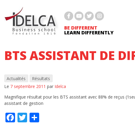
Passer
BTS COMPTABILITÉ GESTION
au
contenu
BTS GESTION DE LA PME
BE DIFFERENT
LEARN DIFFERENTLY
BTS MCO
BTS NDRC
BTS ASSISTANT DE DI
BTS PROFESSIONS IMMOBILIÈRES
BACHELOR MARKETING DIGITAL
Actualités
Résultats
Le
7 septembre 2011
par
Idelca
BACHELOR RH
Magnifique résultat pour les BTS assistant avec 88% de reçus (1se
Bachelor immobilier
assistant de gestion
Facebook
Twitter
Partager
MASTÈRE 1 MARKETING DIGITAL ET COMMU
MASTÈRE 2 MARKETING DIGITAL