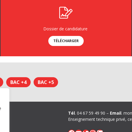
Dossier de candidature
TÉLÉCHARGER
BAC +4
BAC +5
e
ons
Tél
. 04 67 59 49 90 –
Email
. mon
Enseignement technique privé, ce