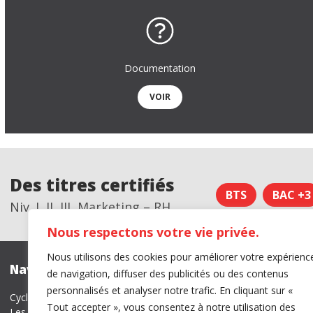
Quels métiers après l’école de commerce ?
info pratiques
Documentation
INTRANET IDELCA
VOIR
L’ACTU
CONTACT
Nous localiser
Des titres certifiés
BTS
BAC +3
Niv. I, II, III, Marketing – RH
Nous respectons votre vie privée.
Nous utilisons des cookies pour améliorer votre expérienc
Navigation
Certificati
de navigation, diffuser des publicités ou des contenus
personnalisés et analyser notre trafic. En cliquant sur «
Cycle école de commerce à Montpellier
Tout accepter », vous consentez à notre utilisation des
Les formations