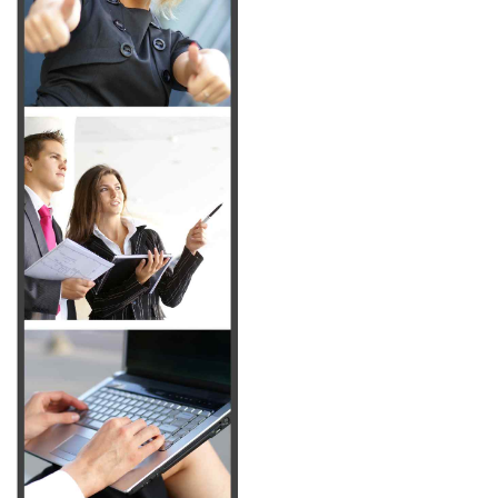
Ecole à forte personnalité
Que deviennent-ils après les études?
Chiffres clés d’Idelca
Témoignages
Le cadre
Les news du BDE
INFORMATIONS
Admission à l’école
Alternance ou initial ?
Spécial orientation
Parcours École de Commerce