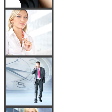
Reconnaissance par l’Etat
choisir une école de commerce
Special BTS Montpellier
Postes à pourvoir en alternance
Frais de scolarité
Quels métiers après l’école de
commerce ?
info pratiques
INTRANET IDELCA
L’ACTU