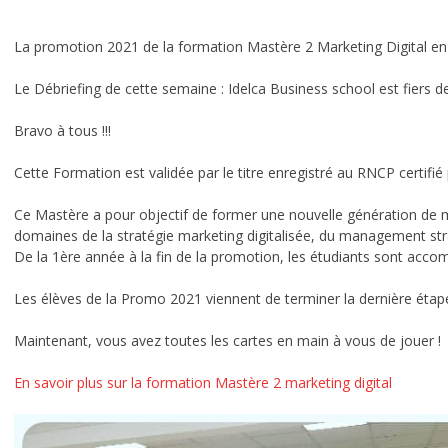
MASTÈRE 2 RESSOURCES HUMAINES
DCG – Diplôme Comptabilité et Gestion
La promotion 2021 de la formation Mastère 2 Marketing Digital en a
LE CAMPUS
Le Débriefing de cette semaine : Idelca Business school est fiers de
L’histoire de l’école Idelca
Bravo à tous !!!
Ecole à forte personnalité
Cette Formation est validée par le titre enregistré au RNCP certifié 
Que deviennent-ils après les études?
Ce Mastère a pour objectif de former une nouvelle génération de ma
domaines de la stratégie marketing digitalisée, du management st
De la 1ère année à la fin de la promotion, les étudiants sont acco
Chiffres clés d’Idelca
Les élèves de la Promo 2021 viennent de terminer la dernière étape
Témoignages
Maintenant, vous avez toutes les cartes en main à vous de jouer !
Le cadre
En savoir plus sur la formation Mastère 2 marketing digital
Les news du BDE
INFORMATIONS