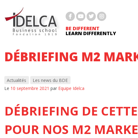
Passer
au
BTS GESTION DE LA PME
contenu
BTS MCO
BE DIFFERENT
LEARN DIFFERENTLY
BTS NDRC
DÉBRIEFING M2 MARK
BTS PROFESSIONS IMMOBILIÈRES
BACHELOR MARKETING DIGITAL
Actualités
Les news du BDE
BACHELOR RH
Le
10 septembre 2021
par
Equipe Idelca
Bachelor immobilier
DÉBRIEFING DE CETTE
MASTÈRE 1 MARKETING DIGITAL ET COMMU
MASTÈRE 2 MARKETING DIGITAL
POUR NOS M2 MARKE