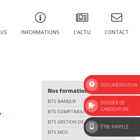
PUS
INFORMATIONS
L’ACTU
CONTACT
DOCUMENTATION
Nos formations
BTS BANQUE
DOSSIER DE
»
CANDIDATURE
BTS COMPTABILITÉ GESTION
BTS GESTION DE LA PME
ÊTRE RAPPELÉ
BTS MCO