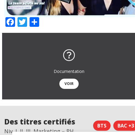
Facebook
Twitter
Partager
Documentation
VOIR
Des titres certifiés
BTS
BAC +3
Niv. I, II, III, Marketing – RH