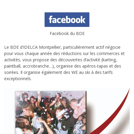
MASTÈRE 2 RESSOURCES HUMAINES
DCG – Diplôme Comptabilité et Gestion
Facebook du BDE
LE CAMPUS
L’histoire de l’école Idelca
Le BDE d’IDELCA Montpellier, particulièrement actif négocie
pour vous chaque année des réductions sur les commerces et
Ecole à forte personnalité
activités, vous propose des découvertes d’activité (karting,
paintball, accrobranche…), organise des apéros-tapas et des
Que deviennent-ils après les études?
soirées. Il organise également des WE au ski à des tarifs
exceptionnels.
Chiffres clés d’Idelca
Témoignages
Le cadre
Les news du BDE