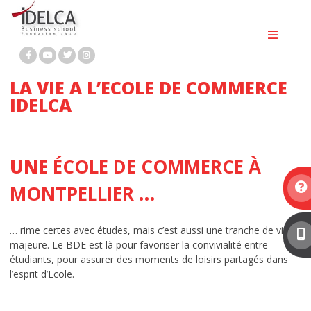
Passer
au
BTS GESTION DE LA PME
contenu
BTS MCO
LA VIE À L’ÉCOLE DE COMMERCE
BTS NDRC
IDELCA
BTS PROFESSIONS IMMOBILIÈRES
BACHELOR MARKETING DIGITAL
UNE
ÉCOLE DE COMMERCE À
BACHELOR RH
MONTPELLIER
…
Bachelor immobilier
… rime certes avec études, mais c’est aussi une tranche de vie
MASTÈRE 1 MARKETING DIGITAL ET
majeure. Le BDE est là pour favoriser la convivialité entre
étudiants, pour assurer des moments de loisirs partagés dans
COMMUNICATION
l’esprit d’Ecole.
MASTÈRE 2 MARKETING DIGITAL