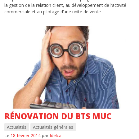
la gestion de la relation client, au développement de l’activité
DCG – Diplôme Comptabilité et Gestion
commerciale et au pilotage d’une unité de vente.
LE CAMPUS
L’histoire de l’école Idelca
Ecole à forte personnalité
Que deviennent-ils après les études?
Chiffres clés d’Idelca
Témoignages
Le cadre
RÉNOVATION DU BTS MUC
Les news du BDE
Actualités
Actualités générales
INFORMATIONS
Le
18 février 2014
par
Idelca