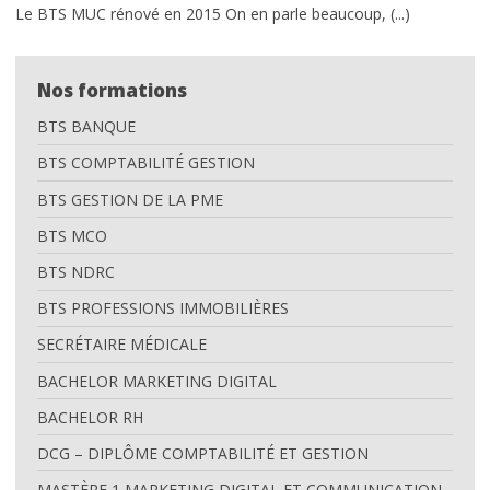
Le BTS MUC rénové en 2015 On en parle beaucoup, (...)
Admission à l’école
Alternance ou initial ?
Nos formations
Spécial orientation
BTS BANQUE
BTS COMPTABILITÉ GESTION
Parcours École de Commerce
BTS GESTION DE LA PME
Reconnaissance par l’Etat
BTS MCO
choisir une école de commerce
BTS NDRC
BTS PROFESSIONS IMMOBILIÈRES
Special BTS Montpellier
SECRÉTAIRE MÉDICALE
Postes à pourvoir en alternance
BACHELOR MARKETING DIGITAL
Frais de scolarité
BACHELOR RH
DCG – DIPLÔME COMPTABILITÉ ET GESTION
Quels métiers après l’école de
MASTÈRE 1 MARKETING DIGITAL ET COMMUNICATION