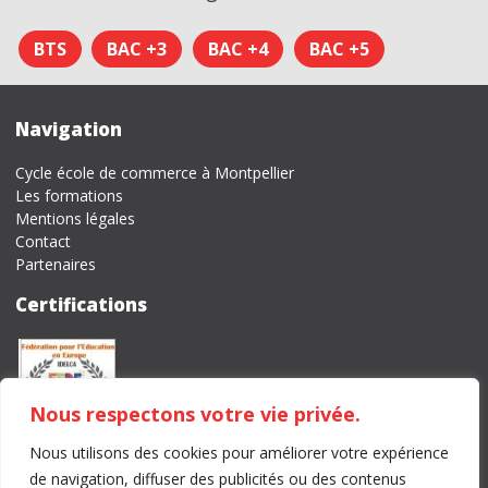
BTS
BAC +3
BAC +4
BAC +5
Navigation
Cycle école de commerce à Montpellier
Les formations
Mentions légales
Contact
Partenaires
Certifications
Nous respectons votre vie privée.
Nous utilisons des cookies pour améliorer votre expérience
Tél
. 04 67 59 49 90 –
Email
. montpellier@idelca.fr
de navigation, diffuser des publicités ou des contenus