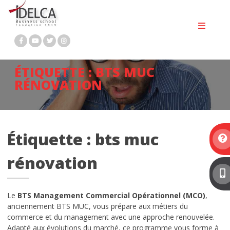
BTS GESTION DE LA PME
Passer
au
BTS MCO
contenu
BTS NDRC
ÉTIQUETTE :
BTS MUC
BTS PROFESSIONS IMMOBILIÈRES
RÉNOVATION
BACHELOR MARKETING DIGITAL
BACHELOR RH
Étiquette :
bts muc
Bachelor immobilier
rénovation
MASTÈRE 1 MARKETING DIGITAL ET
COMMUNICATION
Le
BTS Management Commercial Opérationnel (MCO)
,
MASTÈRE 2 MARKETING DIGITAL
anciennement BTS MUC, vous prépare aux métiers du
commerce et du management avec une approche renouvelée.
MASTÈRE 2 RESSOURCES HUMAINES
Adapté aux évolutions du marché, ce programme vous forme à