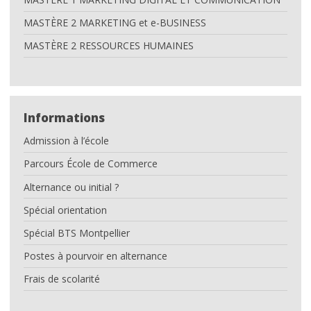
commerce ?
MASTÈRE 2 MARKETING et e-BUSINESS
info pratiques
MASTÈRE 2 RESSOURCES HUMAINES
INTRANET IDELCA
L’ACTU
Informations
CONTACT
Admission à l’école
Nous localiser
Parcours École de Commerce
Alternance ou initial ?
Spécial orientation
Spécial BTS Montpellier
Postes à pourvoir en alternance
Frais de scolarité