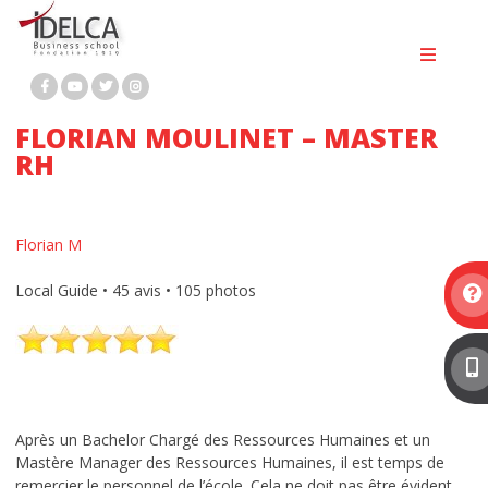
BTS GESTION DE LA PME
Passer
au
contenu
BTS MCO
BTS NDRC
FLORIAN MOULINET – MASTER
BTS PROFESSIONS IMMOBILIÈRES
RH
BACHELOR MARKETING DIGITAL
Florian M
BACHELOR RH
Local Guide • 45 avis • 105 photos
Bachelor immobilier
MASTÈRE 1 MARKETING DIGITAL ET
COMMUNICATION
MASTÈRE 2 MARKETING DIGITAL
Après un Bachelor Chargé des Ressources Humaines et un
Mastère Manager des Ressources Humaines, il est temps de
MASTÈRE 2 RESSOURCES HUMAINES
remercier le personnel de l’école. Cela ne doit pas être évident