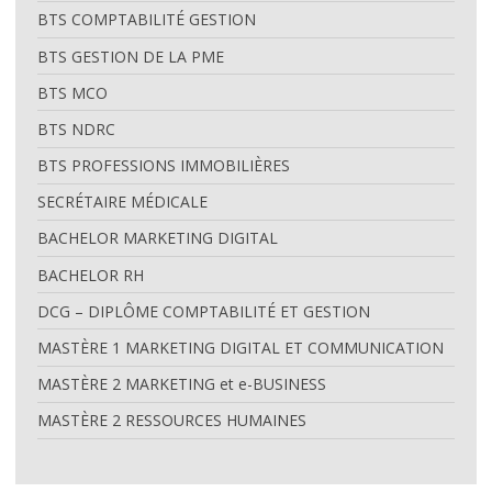
BTS COMPTABILITÉ GESTION
Admission à l’école
BTS GESTION DE LA PME
Alternance ou initial ?
BTS MCO
Spécial orientation
BTS NDRC
BTS PROFESSIONS IMMOBILIÈRES
Parcours École de Commerce
SECRÉTAIRE MÉDICALE
Reconnaissance par l’Etat
BACHELOR MARKETING DIGITAL
choisir une école de commerce
BACHELOR RH
DCG – DIPLÔME COMPTABILITÉ ET GESTION
Special BTS Montpellier
MASTÈRE 1 MARKETING DIGITAL ET COMMUNICATION
Postes à pourvoir en alternance
MASTÈRE 2 MARKETING et e-BUSINESS
Frais de scolarité
MASTÈRE 2 RESSOURCES HUMAINES
Quels métiers après l’école de