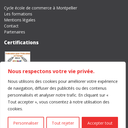
Cycle école de commerce à Montpellier
Les formations
Mentions légales
Contact
Partenaires
Certifications
Nous respectons votre vie privée.
Nous utilisons des cookies pour améliorer votre expérience
Tél
. 04 67 59 49 90 –
Email
. montpellier@idelca.fr
de navigation, diffuser des publicités ou des contenus
Enseignement technique privé, centre de formation, CFA
personnalisés et analyser notre trafic. En cliquant sur «
Tout accepter », vous consentez à notre utilisation des
Facebook
YouTube
Twitter
Instagram
LinkedIn
cookies.
Idelca – Ecole de Commerce Montpellier
© 2026
Personnaliser
Tout rejeter
Accepter tout