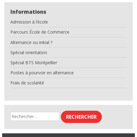
commerce ?
Informations
info pratiques
Admission à l’école
INTRANET IDELCA
Parcours École de Commerce
Alternance ou initial ?
L’ACTU
Spécial orientation
CONTACT
Spécial BTS Montpellier
Nous localiser
Postes à pourvoir en alternance
Frais de scolarité
Rechercher :