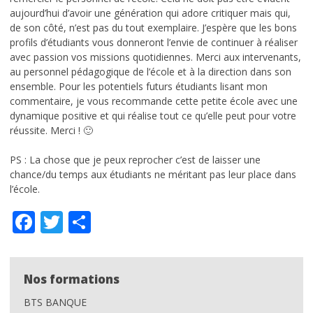
aujourd’hui d’avoir une génération qui adore critiquer mais qui,
de son côté, n’est pas du tout exemplaire. J’espère que les bons
DCG – Diplôme Comptabilité et Gestion
profils d’étudiants vous donneront l’envie de continuer à réaliser
avec passion vos missions quotidiennes. Merci aux intervenants,
LE CAMPUS
au personnel pédagogique de l’école et à la direction dans son
L’histoire de l’école Idelca
ensemble. Pour les potentiels futurs étudiants lisant mon
commentaire, je vous recommande cette petite école avec une
Ecole à forte personnalité
dynamique positive et qui réalise tout ce qu’elle peut pour votre
réussite. Merci ! 🙂
Que deviennent-ils après les études?
PS : La chose que je peux reprocher c’est de laisser une
chance/du temps aux étudiants ne méritant pas leur place dans
Chiffres clés d’Idelca
l’école.
Témoignages
Facebook
Twitter
Partager
Le cadre
Les news du BDE
Nos formations
BTS BANQUE
INFORMATIONS