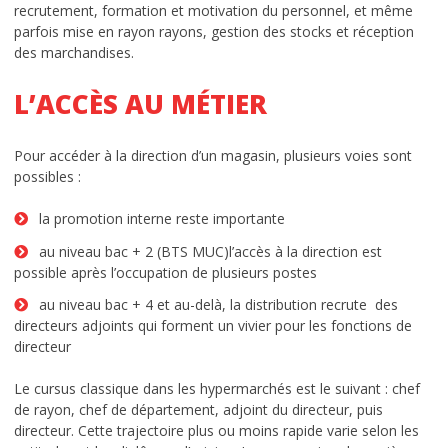
recrutement, formation et motivation du personnel, et même
Alternance ou initial ?
parfois mise en rayon rayons, gestion des stocks et réception
des marchandises.
Spécial orientation
L’ACCÈS AU MÉTIER
Parcours École de Commerce
Pour accéder à la direction d’un magasin, plusieurs voies sont
Reconnaissance par l’Etat
possibles :
choisir une école de commerce
la promotion interne reste importante
Special BTS Montpellier
au niveau bac + 2 (BTS MUC)l’accès à la direction est
possible après l’occupation de plusieurs postes
Postes à pourvoir en alternance
au niveau bac + 4 et au-delà, la distribution recrute des
directeurs adjoints qui forment un vivier pour les fonctions de
Frais de scolarité
directeur
Quels métiers après l’école de
Le cursus classique dans les hypermarchés est le suivant : chef
de rayon, chef de département, adjoint du directeur, puis
commerce ?
directeur. Cette trajectoire plus ou moins rapide varie selon les