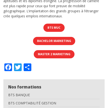
aptitudes et les diplômes d’origine. La progression de carrière
info pratiques
est plus rapide pour ceux qui font preuve de mobilité
géographique. L’implantation des grands groupes à l’étranger
INTRANET IDELCA
crée quelques emplois internationaux.
L’ACTU
BTS MUC
CONTACT
BACHELOR MARKETING
Nous localiser
MASTER 2 MARKETING
Facebook
Twitter
Partager
Nos formations
BTS BANQUE
BTS COMPTABILITÉ GESTION