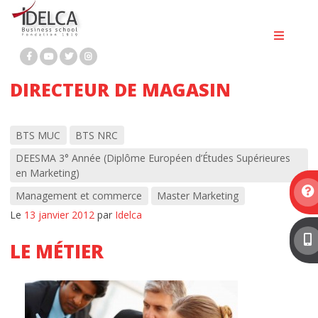
Passer
BTS MCO
au
contenu
BTS NDRC
BTS PROFESSIONS IMMOBILIÈRES
DIRECTEUR DE MAGASIN
BACHELOR MARKETING DIGITAL
BACHELOR RH
BTS MUC
BTS NRC
DEESMA 3° Année (Diplôme Européen d’Études Supérieures
Bachelor immobilier
en Marketing)
Management et commerce
Master Marketing
MASTÈRE 1 MARKETING DIGITAL ET
Le
13 janvier 2012
par
Idelca
COMMUNICATION
LE MÉTIER
MASTÈRE 2 MARKETING DIGITAL
MASTÈRE 2 RESSOURCES HUMAINES