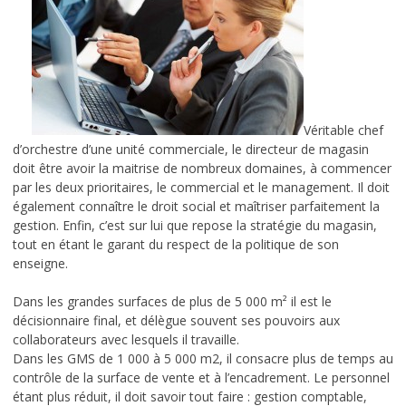
DCG – Diplôme Comptabilité et Gestion
LE CAMPUS
L’histoire de l’école Idelca
Ecole à forte personnalité
Véritable chef
d’orchestre d’une unité commerciale, le directeur de magasin
Que deviennent-ils après les études?
doit être avoir la maitrise de nombreux domaines, à commencer
par les deux prioritaires, le commercial et le management. Il doit
Chiffres clés d’Idelca
également connaître le droit social et maîtriser parfaitement la
gestion. Enfin, c’est sur lui que repose la stratégie du magasin,
Témoignages
tout en étant le garant du respect de la politique de son
enseigne.
Le cadre
Dans les grandes surfaces de plus de 5 000 m² il est le
Les news du BDE
décisionnaire final, et délègue souvent ses pouvoirs aux
collaborateurs avec lesquels il travaille.
INFORMATIONS
Dans les GMS de 1 000 à 5 000 m2, il consacre plus de temps au
contrôle de la surface de vente et à l’encadrement. Le personnel
Admission à l’école
étant plus réduit, il doit savoir tout faire : gestion comptable,