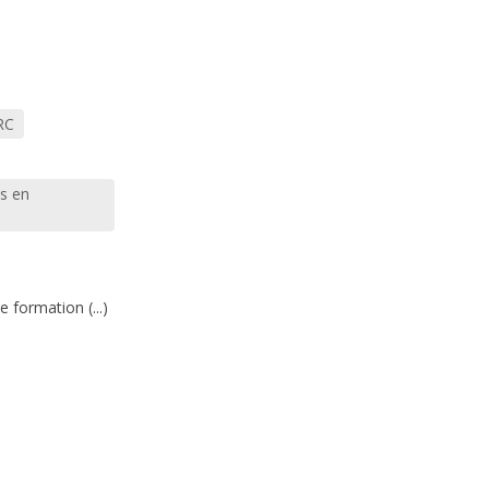
RC
s en
 formation (...)