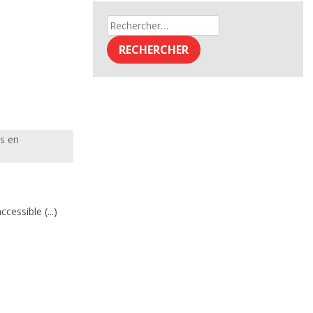
Rechercher :
s en
essible (...)