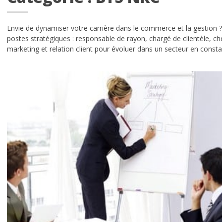
L’histoire de l’école Idelca
Envie de dynamiser votre carrière dans le commerce et la gestion 
Ecole à forte personnalité
postes stratégiques : responsable de rayon, chargé de clientèle, 
marketing et relation client pour évoluer dans un secteur en consta
Que deviennent-ils après les études?
Chiffres clés d’Idelca
Témoignages
Le cadre
Les news du BDE
INFORMATIONS
Admission à l’école
Alternance ou initial ?