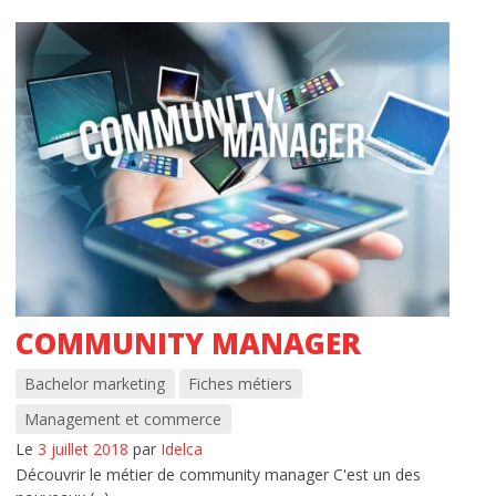
Quels métiers après l’école de
commerce ?
info pratiques
INTRANET IDELCA
L’ACTU
CONTACT
Nous localiser
COMMUNITY MANAGER
Bachelor marketing
Fiches métiers
Management et commerce
Le
3 juillet 2018
par
Idelca
Découvrir le métier de community manager C'est un des