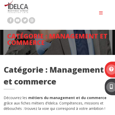
Passer
MASTÈRE 2 RESSOURCES HUMAINES
au
contenu
DCG – Diplôme Comptabilité et Gestion
LE CAMPUS
CATÉGORIE :
MANAGEMENT ET
L’histoire de l’école Idelca
COMMERCE
Ecole à forte personnalité
Que deviennent-ils après les études?
Catégorie :
Management
Chiffres clés d’Idelca
et commerce
Témoignages
Le cadre
Découvrez les
métiers du management et du commerce
grâce aux fiches métiers d’Idelca. Compétences, missions et
Les news du BDE
débouchés : trouvez la voie qui correspond à votre ambition !