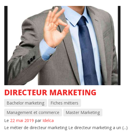
INFORMATIONS
Admission à l’école
Alternance ou initial ?
Spécial orientation
Parcours École de Commerce
Reconnaissance par l’Etat
choisir une école de commerce
DIRECTEUR MARKETING
Special BTS Montpellier
Bachelor marketing
Fiches métiers
Postes à pourvoir en alternance
Management et commerce
Master Marketing
Le
22 mai 2019
par
Idelca
Frais de scolarité
Le métier de directeur marketing Le directeur marketing a un (...)